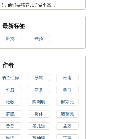
书，他们要培养儿子做个高...
最新标签
旌旄
铁骑
作者
纳兰性德
苏轼
杜甫
韩愈
岑参
李白
杜牧
陶渊明
柳宗元
罗隐
贯休
诸葛亮
贾岛
晏几道
孟郊
许浑
范仲淹
王建