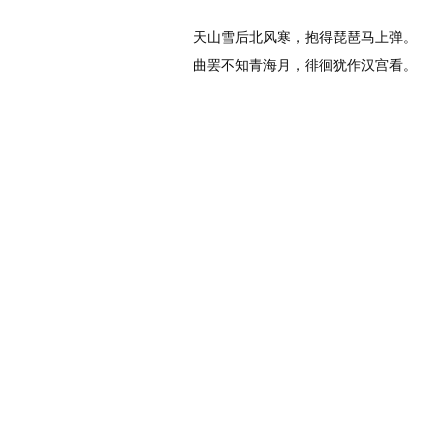
唐代
：
李白
天山雪后北风寒，抱得琵琶马上弹。
曲罢不知青海月，徘徊犹作汉宫看。