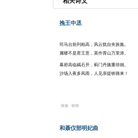
相关诗文
挽王中丞
唐代
：
李白
司马台前列柏高，风云犹自夹旌旄。
属镂不是君王意，莫作胥山万里涛。
幕府高临碣石开，蓟门丹旐重徘徊。
沙场入夜多风雨，人见亲提铁骑来！
旌旄
铁骑
和聂仪部明妃曲