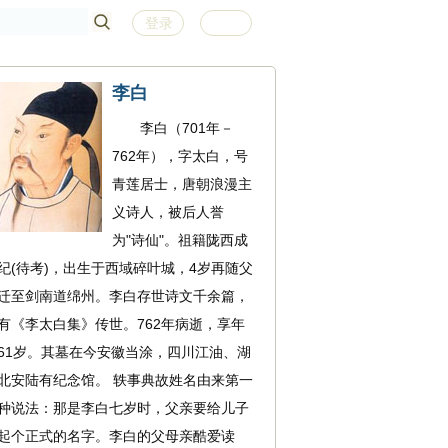
登录
注册
李白
李白（701年－
762年），字太白，号
青莲居士，唐朝浪漫主
义诗人，被后人誉
为"诗仙"。祖籍陇西成
纪(待考)，出生于西域碎叶城，4岁再随父
迁至剑南道绵州。李白存世诗文千余篇，
有《李太白集》传世。762年病逝，享年
61岁。其墓在今安徽当涂，四川江油、湖
北安陆有纪念馆。 轶事典故姓名由来第一
种说法：那是李白七岁时，父亲要给儿子
起个正式的名字。李白的父母亲酷爱读