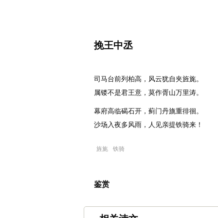
名诗文网
诗文
首页
名句
挽王中丞
唐代
：
李白
司马台前列柏高，风云犹自夹旌旄。
属镂不是君王意，莫作胥山万里涛。
幕府高临碣石开，蓟门丹旐重徘徊。
沙场入夜多风雨，人见亲提铁骑来！
旌旄
铁骑
鉴赏