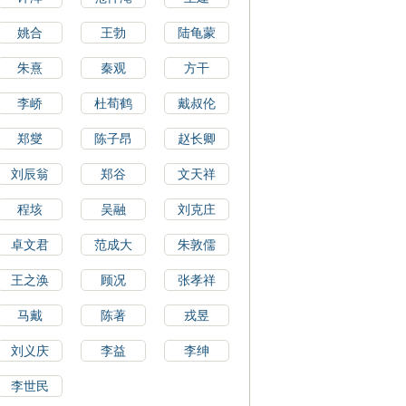
姚合
王勃
陆龟蒙
朱熹
秦观
方干
李峤
杜荀鹤
戴叔伦
郑燮
陈子昂
赵长卿
刘辰翁
郑谷
文天祥
程垓
吴融
刘克庄
卓文君
范成大
朱敦儒
王之涣
顾况
张孝祥
马戴
陈著
戎昱
刘义庆
李益
李绅
李世民