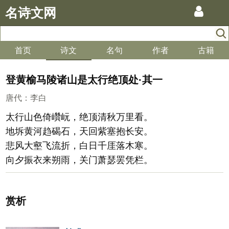
名诗文网
首页
诗文
名句
作者
古籍
登黄榆马陵诸山是太行绝顶处·其一
唐代
：
李白
太行山色倚巑岏，绝顶清秋万里看。
地坼黄河趋碣石，天回紫塞抱长安。
悲风大壑飞流折，白日千厓落木寒。
向夕振衣来朔雨，关门萧瑟罢凭栏。
赏析