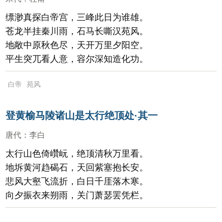
缥渺真探白帝宫，三峰此日为谁雄。
苍龙半挂秦川雨，石马长嘶汉苑风。
地敞中原秋色尽，天开万里夕阳空。
平生突兀看人意，容尔深知造化功。
白帝
苑风
登黄榆马陵诸山是太行绝顶处·其一
唐代
：
李白
太行山色倚巑岏，绝顶清秋万里看。
地坼黄河趋碣石，天回紫塞抱长安。
悲风大壑飞流折，白日千厓落木寒。
向夕振衣来朔雨，关门萧瑟罢凭栏。