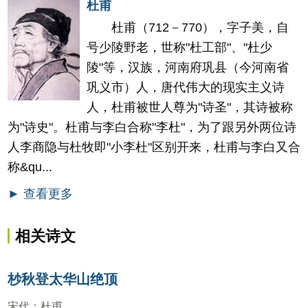
杜甫
杜甫（712－770），字子美，自
号少陵野老，世称"杜工部"、"杜少
陵"等，汉族，河南府巩县（今河南省
巩义市）人，唐代伟大的现实主义诗
人，杜甫被世人尊为"诗圣"，其诗被称
为"诗史"。杜甫与李白合称"李杜"，为了跟另外两位诗
人李商隐与杜牧即"小李杜"区别开来，杜甫与李白又合
称&qu...
► 查看更多
相关诗文
杪秋登太华山绝顶
宋代
：
杜甫