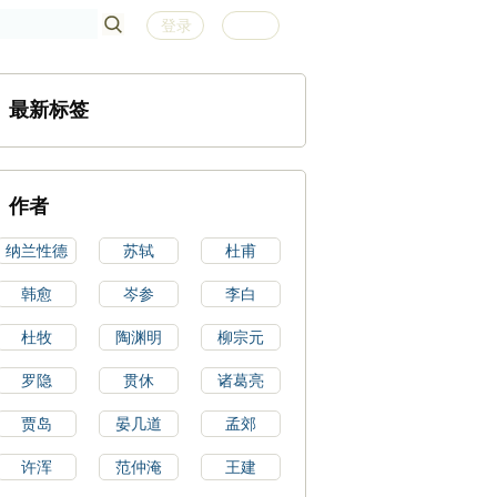
登录
注册
最新标签
作者
纳兰性德
苏轼
杜甫
韩愈
岑参
李白
杜牧
陶渊明
柳宗元
罗隐
贯休
诸葛亮
贾岛
晏几道
孟郊
许浑
范仲淹
王建