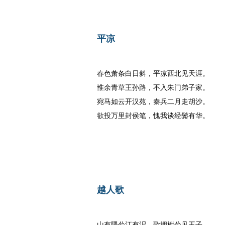
平凉
唐代
：
李白
春色萧条白日斜，平凉西北见天涯。
惟余青草王孙路，不入朱门弟子家。
宛马如云开汉苑，秦兵二月走胡沙。
欲投万里封侯笔，愧我谈经鬓有华。
越人歌
唐代
：
李白
山有隈兮江有汜，歌拥枻兮见王子。