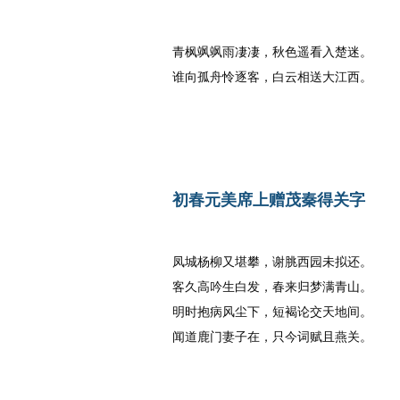
唐代
：
李白
青枫飒飒雨凄凄，秋色遥看入楚迷。
谁向孤舟怜逐客，白云相送大江西。
初春元美席上赠茂秦得关字
唐代
：
李白
凤城杨柳又堪攀，谢脁西园未拟还。
客久高吟生白发，春来归梦满青山。
明时抱病风尘下，短褐论交天地间。
闻道鹿门妻子在，只今词赋且燕关。