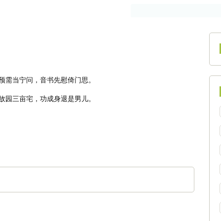
作者
古籍
预需当宁问，音书先慰倚门思。
故园三亩宅，功成身退是男儿。