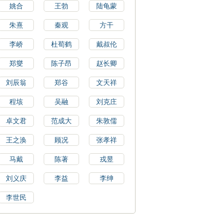
姚合
王勃
陆龟蒙
朱熹
秦观
方干
李峤
杜荀鹤
戴叔伦
郑燮
陈子昂
赵长卿
刘辰翁
郑谷
文天祥
程垓
吴融
刘克庄
卓文君
范成大
朱敦儒
王之涣
顾况
张孝祥
马戴
陈著
戎昱
刘义庆
李益
李绅
李世民