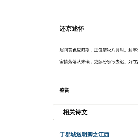
名诗文网
诗文
首页
名句
还京述怀
唐代
：
李白
眉间黄色应归期，正值清秋八月时。封事
宦情落落从来懒，吏牍纷纷欲去迟。好在
鉴赏
相关诗文
于郡城送明卿之江西