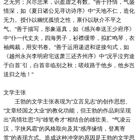
之无穷；兴尽悲来，识盈虚之有数。"善于抒情，气盛
情深，如《夏日诸公见寻访诗序》中"天地不仁，造化
无力。授仆以幽忧孤愤之性，禀仆以耿介不平之
气。"善于描写，形象逼真，如《感兴奉送王少府序》
中"仆一代丈夫，四海男子，衫襟缓带，拟贮鸣琴，衣
袖阀裁，用安书卷。"善于运用递进和逆接句式，如
《越州永兴李明府宅送萧三还齐州序》中"况乎泣穷途
于白首¨引，白首非临别之秋；嗟歧路于他乡，他乡岂
送归之地！"
文学主张
王勃的文学主张表现为"立言见志"的创作思想、
"文章经国之大业"的教化功能，但王勃的作品则呈现
出"高情壮思"与"雄笔奇才"相结合的雄壮美、"气凌云
汉，字挟风霜"的风格取向及其"感序缘情，登离寄
赏"的表现方式。造成这种冲突的原因是王勃的文学思