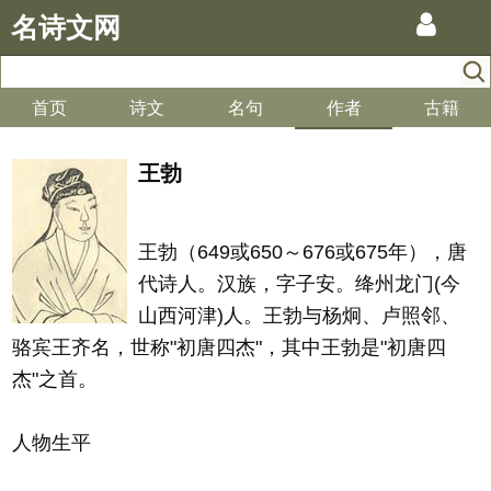
名诗文网
首页
诗文
名句
作者
古籍
王勃
王勃（649或650～676或675年），唐
代诗人。汉族，字子安。绛州龙门(今
山西河津)人。王勃与杨炯、卢照邻、
骆宾王齐名，世称"初唐四杰"，其中王勃是"初唐四
杰"之首。
人物生平