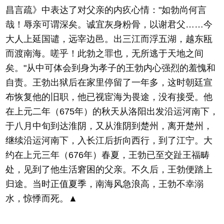
昌言疏》中表达了对父亲的内疚心情："如勃尚何言
哉！辱亲可谓深矣。诚宜灰身粉骨，以谢君父……今
大人上延国谴，远宰边邑。出三江而浮五湖，越东瓯
而渡南海。嗟乎！此勃之罪也，无所逃于天地之间
矣。"从中可体会到身为孝子的王勃内心强烈的羞愧和
自责。王勃出狱后在家里停留了一年多，这时朝廷宣
布恢复他的旧职，他已视宦海为畏途，没有接受。他
在上元二年（675年）的秋天从洛阳出发沿运河南下，
于八月中旬到达淮阴，又从淮阴到楚州，离开楚州，
继续沿运河南下，入长江后折向西行，到了江宁。大
约在上元三年（676年）春夏，王勃已至交趾王福畴
处，见到了他生活窘困的父亲。不久后，王勃便踏上
归途。当时正值夏季，南海风急浪高，王勃不幸溺
水，惊悸而死。▲