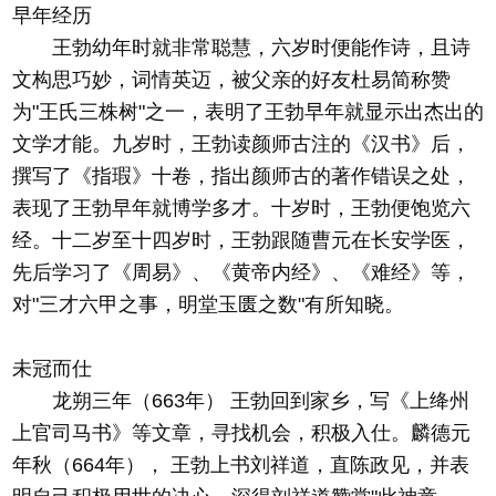
早年经历
王勃幼年时就非常聪慧，六岁时便能作诗，且诗
文构思巧妙，词情英迈，被父亲的好友杜易简称赞
为"王氏三株树"之一，表明了王勃早年就显示出杰出的
文学才能。九岁时，王勃读颜师古注的《汉书》后，
撰写了《指瑕》十卷，指出颜师古的著作错误之处，
表现了王勃早年就博学多才。十岁时，王勃便饱览六
经。十二岁至十四岁时，王勃跟随曹元在长安学医，
先后学习了《周易》、《黄帝内经》、《难经》等，
对"三才六甲之事，明堂玉匮之数"有所知晓。
未冠而仕
龙朔三年（663年） 王勃回到家乡，写《上绛州
上官司马书》等文章，寻找机会，积极入仕。麟德元
年秋（664年）， 王勃上书刘祥道，直陈政见，并表