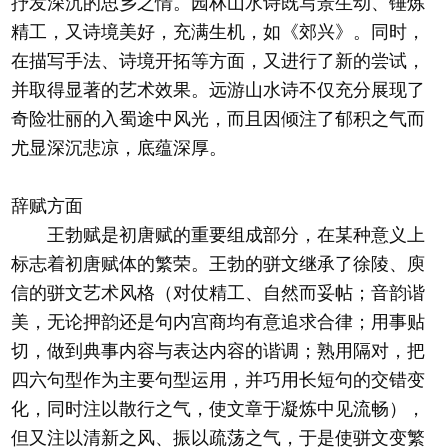
抒发深沉的思乡之情。园林山水诗既写景生动、锤炼
精工，又诗境美好，充满生机，如《郊兴》。同时，
在描写手法、诗境开拓等方面，又进行了新的尝试，
并取得显著的艺术效果。远游山水诗不仅充分展现了
奇险壮丽的入蜀途中风光，而且因倾注了郁积之气而
尤显深沉悲凉，底蕴深厚。
辞赋方面
王勃赋是初唐赋的重要组成部分，在某种意义上
标志着初唐赋体的繁荣。王勃的骈文继承了徐陵、庾
信的骈文艺术风格（对仗精工、自然而妥帖；音韵谐
美，无论押韵还是句内宫商均有意追求合律；用事贴
切，做到典事内容与表达内容的谐调；熟用隔对，把
四六句型作为主要句型运用，并巧用长短句的交错变
化，同时注以散行之气，使文章于凝炼中见流畅），
但又注以清新之风、振以疏荡之气，于是使骈文变繁