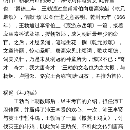
明自己积极用世的决心，深得刘祥道赞赏"此神童
也！"麟德二年，王勃通过皇甫常伯向唐高宗献《乾元
殿颂》，借献"颂"以图仕进之意甚明。乾封元年（666
年），王勃通过李常伯上《宸游东岳颂》一篇，接着
应幽素科试及第，授朝散郎，成为朝廷最年少的命
官。之后，才思泉涌，笔端生花，撰《乾元殿颂》，
文章绮丽，惊动圣听。唐高宗见此颂词，歌功颂德，
词美义壮，乃是未及弱冠的神童所为，惊叹不已："奇
才，奇才，我大唐奇才！"王勃的文名也为之大振，与
杨炯、卢照邻、骆宾王合称"初唐四杰"，并推为首位。
祸起《斗鸡赋》
王勃当上朝散郎后，经主考官的介绍，担任沛王
府修撰，并赢得了沛王李贤的欢心。一次，沛王李贤
与英王李哲斗鸡，王勃写了一篇《檄英王鸡文》，讨
伐英王的斗鸡，以此为沛王助兴。不料此文传到唐高