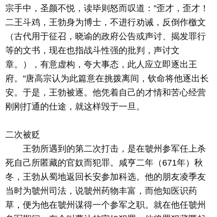
宗手中，圣颜不悦，读毕则怒而叹道："歪才，歪才！
二王斗鸡，王勃身为博士，不进行劝诫，反倒作檄文
（古代用于征召，晓谕的政府公告或声讨、揭发罪行
等的文书，现在也指战斗性强的批判，声讨文
章。），有意虚构，夸大事态，此人应立即逐出王
府。"唐高宗认为此篇意在挑拨离间，钦命将他逐出长
安。于是，王勃被逐。他凭着自己的才情和苦心经营
刚刚打通的仕途，就这样毁于一旦。
二次被贬
王勃所遇到的第二次打击，是在虢州参军任上杀
死自己所匿藏的官奴而犯罪。咸亨二年（671年）秋
冬，王勃从蜀地返回长安参加科选。他的朋友凌季友
当时为虢州司法，说虢州药物丰富，而他知医识药
草，便为他在虢州谋得一个参军之职。就在他任虢州