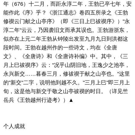
年（676）十二月，而距永淳二年，王勃已卒七年，安
能作此《序》乎？《浙江通志》卷四五所录之《王勃
修禊云门献之山亭序》（即《三日上巳祓禊序》）"永
淳二年"云云，乃因袭旧文而承其误也。王勃游浙东，
似亦在上元二年王勃从钟陵出发至九月九日到洪都这
段时间。王勃在越州作的一些诗文，均在《全唐
文》、《全唐诗》和《全唐诗补编》中。其中，《三
月上巳祓禊序》云："况乎山阴旧地，王逸少之池亭，
永兴新交……暮春三月，修祓禊于献之山亭也。"这里
的"新交"二字，说明他到越不久。"三月上巳"即三月上
旬，这是他与新交于敬之山亭祓禊的时日。（详见竺
岳兵《王勃越州行迹考》）▲
个人成就