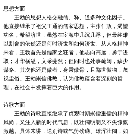
思想方面
王勃的思想人格交融儒、释、道多种文化因子。
他直接继承了祖父王通的儒家思想，主张仁政，渴望
功名，希望济世，虽然在宦海中几沉几浮，但最终难
以割舍的依然还是何时济世和如何济世。从人格精神
来看，王勃首先是儒家之狂者，他志向高远，勇于进
取；才华横溢，文采斐然；但同时也处事疏阔，缺少
谋略。其次他还是傲者，身秉傲骨，且鄙世傲物，蔑
视尘俗。王勃崇信佛教，认为佛教蕴含着深刻的哲
理，在社会中发挥着巨大的作用。
诗歌方面
王勃的诗歌直接继承了贞观时期崇儒重儒的精神
风尚，又注入新的时代气息，既壮阔明朗又不失慷慨
激越。具体来讲，送别诗或气势磅礴、雄浑壮阔，如