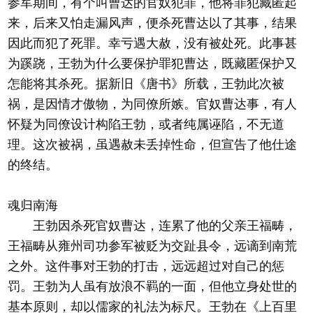
参军期间，有个叫曹达的官奴犯罪，他将罪犯藏匿起
来，后来又怕走漏风声，便杀死曹达以了其事，结果
因此而犯了死罪。幸亏遇大赦，没有被处死。此事甚
为蹊跷，王勃为什么要保护罪犯曹达，既藏匿保护又
怎能将其杀死。据新旧《唐书》所载，王勃此次被
祸，是因情才傲物，为同僚所嫉。官奴曹达事，有人
怀疑为同僚设计构陷王勃，或者纯属诬陷，不无道
理。这次被祸，虽遇赦未丢掉性命，但宣告了他仕途
的终结。
魂归南海
王勃因杀死官奴曹达，连累了他的父亲王福畴，
王福畴从雍州司功参军被贬为交趾县令，远谪到南荒
之外。这件事对王勃的打击，远远超过对自己的惩
罚。王勃为人虽有放浪不羁的一面，但他立身处世的
基本原则，却以儒家的礼法为标尺。王勃在《上百里