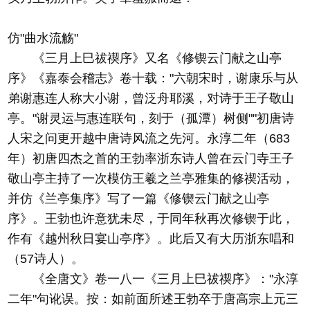
仿"曲水流觞"
《三月上巳祓禊序》又名《修锲云门献之山亭
序》《嘉泰会稽志》卷十载："六朝宋时，谢康乐与从
弟谢惠连人称大小谢，曾泛舟耶溪，对诗于王子敬山
亭。"谢灵运与惠连联句，刻于（孤潭）树侧""初唐诗
人宋之问更开越中唐诗风流之先河。永淳二年（683
年）初唐四杰之首的王勃率浙东诗人曾在云门寺王子
敬山亭主持了一次模仿王羲之兰亭雅集的修禊活动，
并仿《兰亭集序》写了一篇《修锲云门献之山亭
序》。王勃也许意犹未尽，于同年秋再次修锲于此，
作有《越州秋日宴山亭序》。此后又有大历浙东唱和
（57诗人）。
《全唐文》卷一八一《三月上巳祓禊序》："永淳
二年"句讹误。按：如前面所述王勃卒于唐高宗上元三