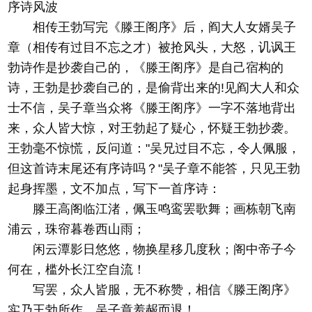
序诗风波
相传王勃写完《滕王阁序》后，阎大人女婿吴子
章（相传有过目不忘之才）被抢风头，大怒，讥讽王
勃诗作是抄袭自己的，《滕王阁序》是自己宿构的
诗，王勃是抄袭自己的，是偷背出来的!见阎大人和众
士不信，吴子章当众将《滕王阁序》一字不落地背出
来，众人皆大惊，对王勃起了疑心，怀疑王勃抄袭。
王勃毫不惊慌，反问道："吴兄过目不忘，令人佩服，
但这首诗末尾还有序诗吗？"吴子章不能答，只见王勃
起身挥墨，文不加点，写下一首序诗：
滕王高阁临江渚，佩玉鸣鸾罢歌舞；画栋朝飞南
浦云，珠帘暮卷西山雨；
闲云潭影日悠悠，物换星移几度秋；阁中帝子今
何在，槛外长江空自流！
写罢，众人皆服，无不称赞，相信《滕王阁序》
实乃王勃所作。吴子章羞赧而退！