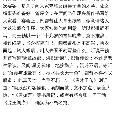
次宴客，是为了向大家夸耀女婿吴子章的才学。让女
婿事先准备好一篇序文，在席间当作即兴所作书写给
大家看。宴会上，阎都督让人拿出纸笔，假意请诸人
为这次盛会作序。大家知道他的用意，所以都推辞不
写，而王勃以一个二十几岁的青年晚辈，竟不推辞，
接过纸笔，当众挥笔而书。阎都督很是不高兴，拂衣
而起，转入帐后，叫人去看王勃写些什么。听说王勃
开首写道"豫章故郡，洪都新府"，都督便说：不过是老
生常谈。又闻"星分翼轸，地接衡庐"，沉吟不语。等听
到"落霞与孤鹜齐飞，秋水共长天一色"，都督不得不叹
服道："此真天才，当垂不朽！"。《唐才子传》则记
道："勃欣然对客操觚，顷刻而就，文不加点，满座大
惊。"《唐摭言》等书所记，或者有些夸张，但王勃
《滕王阁序》，确实为不朽名篇。