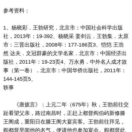
参考资料：
1、杨晓彩．王勃研究．北京市：中国社会科学出版
社，2013年：19-392、杨晓采 姜剑云．王勃集．太原
市：三晋出版社，2008年：177-186页3、恺恺 王浩
然 达夫．文冠群豪的文学名家．北京市：中国经济出
版社，2011年：19-23页4、万永勇．中外名人成才故
事（第一卷）．北京市：中国华侨出版社，2011年：
144-145页5、
轶事
《唐摭言》：上元二年（675年）秋，王勃前往交
趾看望父亲，路过南昌时，正赶上都督阎伯屿新修滕
王阁成，重阳日在滕王阁大宴宾客。王勃前往拜见，
阎都督早闻他的名气，便请他也参加宴会。阎都督此