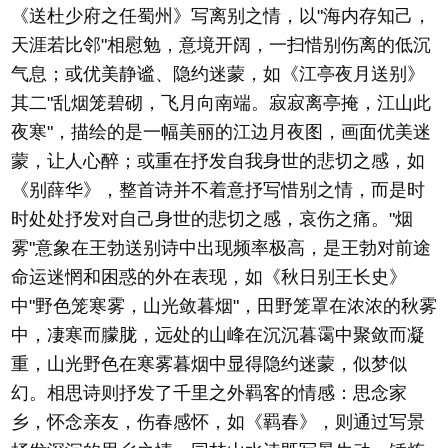
《送杜少府之任蜀州》写离别之情，以"海内存知己，
天涯若比邻"相慰勉，意境开阔，一扫惜别伤离的低沉
气息；或优美静谧、隐约迷蒙，如《江亭夜月送别》
其二"乱烟笼碧砌，飞月向南端。寂寂离亭掩，江山此
夜寒"，描绘的是一幅美丽的江边月夜图，画面优美迷
蒙，让人心醉；或重在抒发自我身世的悲切之感，如
《别薛华》，整首诗并不着意抒写惜别之情，而是时
时处处抒发对自己身世的悲切之感，哀伤之痛。"烟
雾"意象在王勃送别诗中出现频率极高，是王勃对前途
命运迷惘和困惑的外在表现，如《秋日别王长史》
中"野色笼寒雾，山光敛暮烟"，田野笼罩在浓浓的秋雾
中，凄寒而朦胧，远处的山峰在沉沉暮霭中聚敛而凝
重，山光野色在寒雾暮烟中显得隐约迷蒙，似梦似
幻。相思诗则抒发了千里之外羁客的情感：思念家
乡，怀念亲友，伤春感怀，如《羁春》，则通过写景