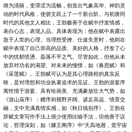
缛为清丽，变滞涩为流畅，创造出气象高华、神韵灵
动的时代风格，使骈文跃上了一个新台阶。与初唐同
时代的其他文人相比，王勃极善于在赋中抒发情感，
表白心志，表现人品。具体表现为：他在赋中表露出
急于人世的心理。当理想受挫、仕途失意时，他则在
赋中表现了自己崇高的品质、美好的人格，抒发了心
中的忧郁愤懑、磊落不平之气。尽管如此，但他从未
放弃对功名的渴望、对未来的憧憬，如《春思赋》和
《采莲赋》。王勃赋可认为是其心理路程的真实反
映，是对理想和功业执著追求的见证。王勃的游宴序
寓性情于游宴、具有绘画美、充满豪放壮大气势，如
《游山庙序》；赠序则视野开阔、谚足高远、情景交
融，文中充满真情实感，如《秋日饯别序》。王勃在
辞赋文章写作手法上很少使用比喻手法，但他善于议
论，哲理深刻，如《滕王阁序》中"天高地迥，觉宇宙