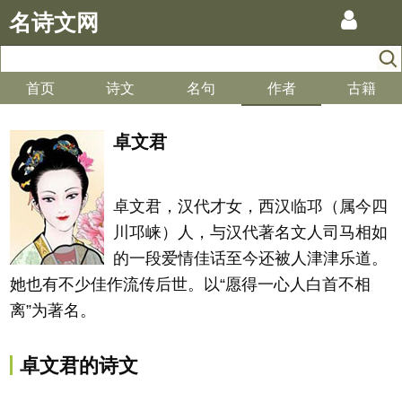
名诗文网
首页
诗文
名句
作者
古籍
卓文君
卓文君，汉代才女，西汉临邛（属今四
川邛崃）人，与汉代著名文人司马相如
的一段爱情佳话至今还被人津津乐道。
她也有不少佳作流传后世。以“愿得一心人白首不相
离”为著名。
卓文君的诗文