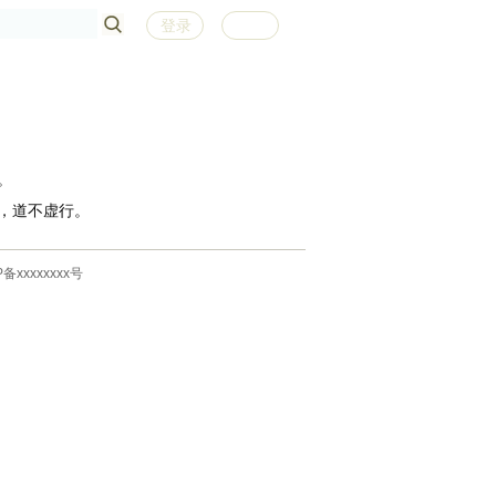
登录
注册
。
，道不虚行。
P备xxxxxxxx号