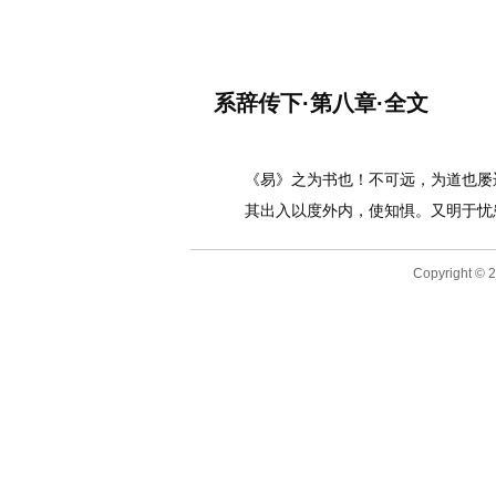
名诗文网
首页
诗文
名句
系辞传下·第八章·全文
作者：
李白
《易》之为书也！不可远，为道也屡迁
其出入以度外内，使知惧。又明于忧患
Copyright