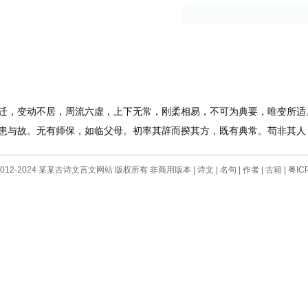
古籍
作者
，变动不居，周流六虚，上下无常，刚柔相易，不可为典要，唯变所适
与故。无有师保，如临父母。初率其辞而揆其方，既有典常。苟非其人
 © 2012-2024 某某古诗文言文网站 版权所有 非商用版本 |
诗文
|
名句
|
作者
|
古籍
|
粤IC