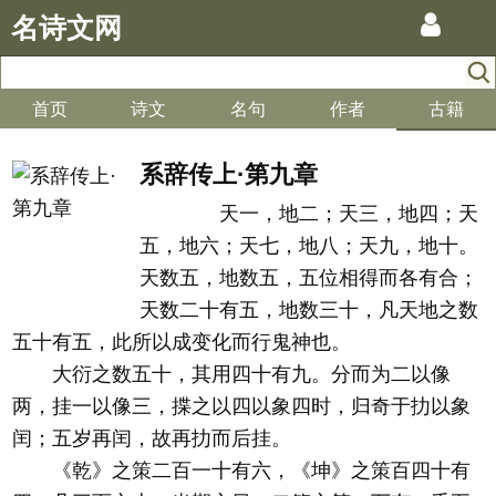
名诗文网
首页
诗文
名句
作者
古籍
系辞传上·第九章
天一，地二；天三，地四；天
五，地六；天七，地八；天九，地十。
天数五，地数五，五位相得而各有合；
天数二十有五，地数三十，凡天地之数
五十有五，此所以成变化而行鬼神也。
大衍之数五十，其用四十有九。分而为二以像
两，挂一以像三，揲之以四以象四时，归奇于扐以象
闰；五岁再闰，故再扐而后挂。
《乾》之策二百一十有六，《坤》之策百四十有