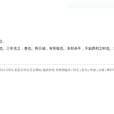
古籍
作者
之。
。三年克之，惫也。终日戒，有所疑也。东邻杀牛，不如西邻之时也。
 © 2012-2024 某某古诗文言文网站 版权所有 非商用版本 |
诗文
|
名句
|
作者
|
古籍
|
粤IC