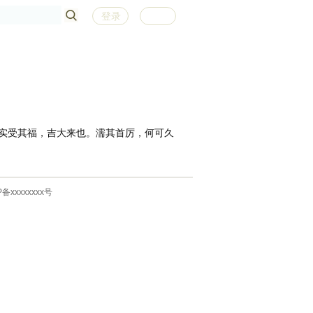
登录
注册
实受其福，吉大来也。濡其首厉，何可久
P备xxxxxxxx号