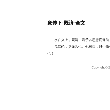
名诗文网
首页
诗文
名句
象传下·既济·全文
作者：
李白
水在火上，既济；君子以思患而豫防
曳其轮，义无咎也。七日得，以中道也
也？
Copyright