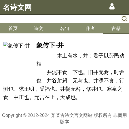
名诗文网
首页
诗文
名句
作者
古籍
象传下·井
木上有水，井；君子以劳民劝
相。
井泥不食，下也。旧井无禽，时舍
也。井谷射鲋，无与也。井渫不食，行
恻也。求王明，受福也。井甃无咎，修井也。寒泉之
食，中正也。元吉在上，大成也。
Copyright © 2012-2024 某某古诗文言文网站 版权所有 非商用
版本