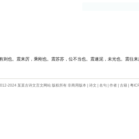
古籍
作者
则也。震来厉，乘刚也。震苏苏，位不当也。震遂泥，未光也。震往来
 © 2012-2024 某某古诗文言文网站 版权所有 非商用版本 |
诗文
|
名句
|
作者
|
古籍
|
粤IC