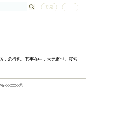
登录
注册
厉，危行也。其事在中，大无丧也。震索
P备xxxxxxxx号