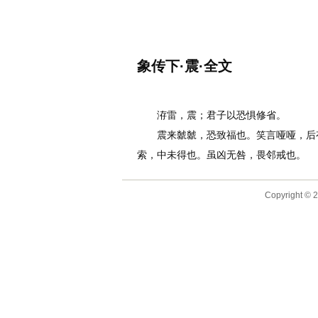
名诗文网
首页
诗文
名句
象传下·震·全文
作者：
李白
洊雷，震；君子以恐惧修省。
震来虩虩，恐致福也。笑言哑哑，后有
索，中未得也。虽凶无咎，畏邻戒也。
Copyright