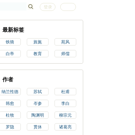
登录
注册
最新标签
铁骑
旌旄
苑风
白帝
教育
师儒
作者
纳兰性德
苏轼
杜甫
韩愈
岑参
李白
杜牧
陶渊明
柳宗元
罗隐
贯休
诸葛亮