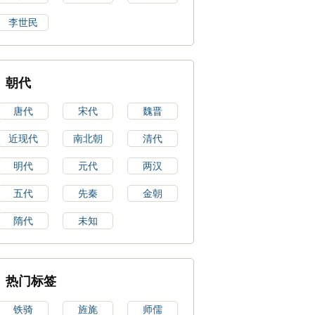
李世民
朝代
唐代
宋代
魏晋
近现代
南北朝
清代
明代
元代
两汉
五代
先秦
金朝
隋代
未知
热门标签
铁骑
旌旄
师儒