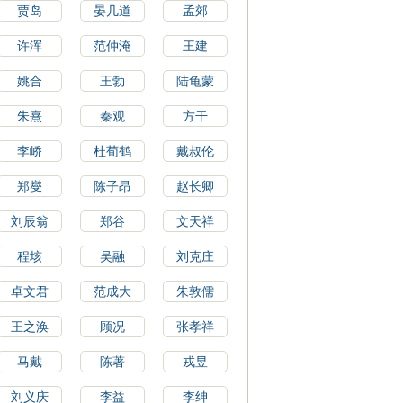
贾岛
晏几道
孟郊
许浑
范仲淹
王建
姚合
王勃
陆龟蒙
朱熹
秦观
方干
李峤
杜荀鹤
戴叔伦
郑燮
陈子昂
赵长卿
刘辰翁
郑谷
文天祥
程垓
吴融
刘克庄
卓文君
范成大
朱敦儒
王之涣
顾况
张孝祥
马戴
陈著
戎昱
刘义庆
李益
李绅