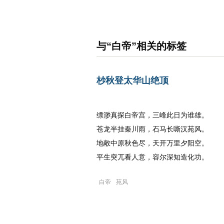
名诗文网
首页
诗文
名句
与“白帝”相关的标签
杪秋登太华山绝顶
宋代
：
杜甫
缥渺真探白帝宫，三峰此日为谁雄。
苍龙半挂秦川雨，石马长嘶汉苑风。
地敞中原秋色尽，天开万里夕阳空。
平生突兀看人意，容尔深知造化功。
白帝
苑风