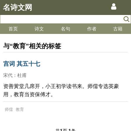
名诗文网
首页
诗文
名句
作者
古籍
与“教育”相关的标签
宫词 其五十七
宋代
：
杜甫
资善黉堂几席开，小王初学读书来。师儒专选英豪
用，教育当资保傅才。
师儒
教育
共
页
条
1
1